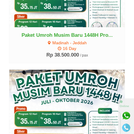
Paket Umroh Musim Baru 1448H Pro...
Madinah - Jeddah
16 Day
Rp 38.500.000
/ pax
Lihat Detail
⚫
Online