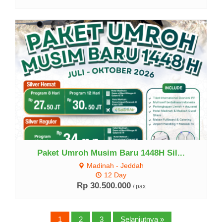
Lihat Detail
Paket Umroh Musim Baru 1448H Sil...
Madinah - Jeddah
12 Day
Rp 30.500.000
/ pax
1
2
3
Selanjutnya »