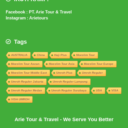
Facebook : PT. Arie Tour & Travel
Instagram : Arietours
Tags
AUSTRALIA
China
Haji Plus
Moeslim Tour
Moeslim Tour Asean
Moeslim Tour Asia
Moeslim Tour Europe
Moeslim Tour Middle East
Umroh Plus
Umroh Reguler
Umroh Reguler Jakarta
Umroh Reguler Lampung
Umroh Reguler Medan
Umroh Reguler Surabaya
USA
VISA
VISA UMROH
Arie Tour & Travel - We Serve You Better