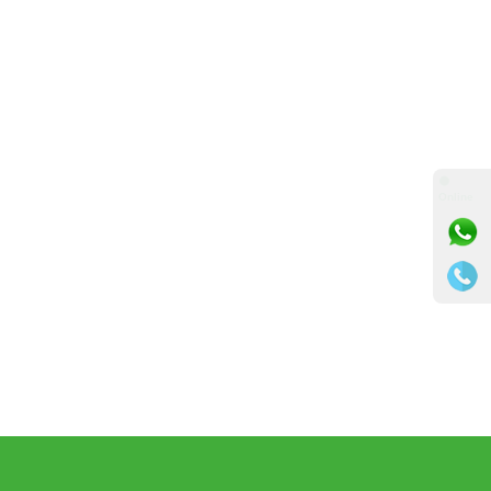
⚫
Online