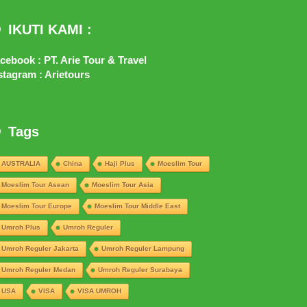
IKUTI KAMI :
cebook : PT. Arie Tour & Travel
stagram : Arietours
Tags
AUSTRALIA
China
Haji Plus
Moeslim Tour
Moeslim Tour Asean
Moeslim Tour Asia
Moeslim Tour Europe
Moeslim Tour Middle East
Umroh Plus
Umroh Reguler
Umroh Reguler Jakarta
Umroh Reguler Lampung
Umroh Reguler Medan
Umroh Reguler Surabaya
USA
VISA
VISA UMROH