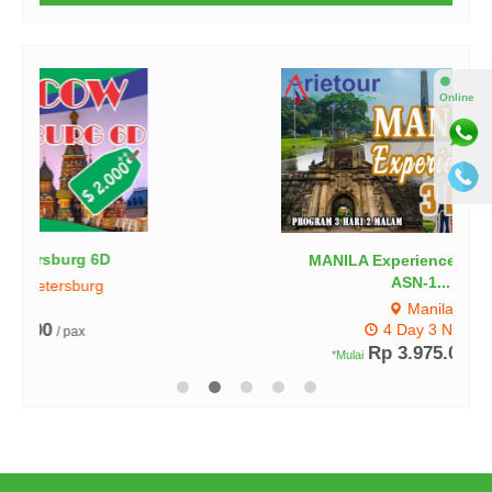
⚫
Online
MANILA Experience 3Day (LA-
ASN-1...
Manila
4 Day 3 Night
Rp 3.975.000
/ pax
*Mulai