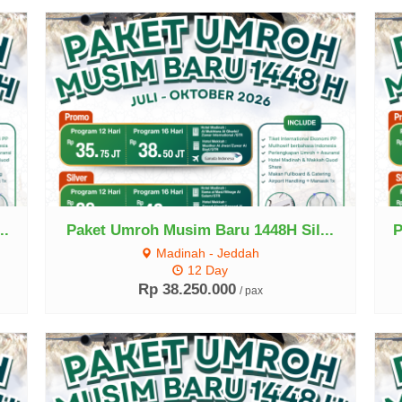
Lihat Detail
..
Paket Umroh Musim Baru 1448H Sil...
P
Madinah - Jeddah
12 Day
Rp 38.250.000
/ pax