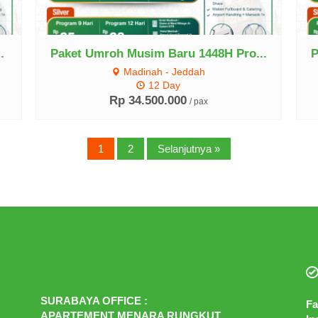
.
Paket Umroh Musim Baru 1448H Pro...
P
Madinah - Jeddah
12 Day
Rp 34.500.000
/ pax
1
2
Selanjutnya »
SURABAYA OFFICE :
Fa
APARTEMENT MENARA RUNGKUT