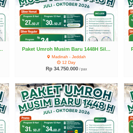
Lihat Detail
..
Paket Umroh Musim Baru 1448H Sil...
Madinah - Jeddah
12 Day
Rp 34.750.000
/ pax
Lihat Detail