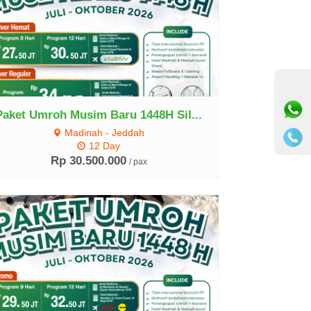
Lihat Detail
⚫
Online
Paket Umroh Musim Baru 1448H Sil...
Madinah - Jeddah
12 Day
Rp 30.500.000
/ pax
Lihat Detail