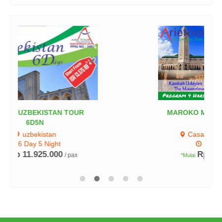
MAROKO MOESLIM TOUR 4D3N
(LA-ME-...
Casablanca - Marakech
4 Day 3 Night
Rp 6.300.000
/ pax
*Mulai