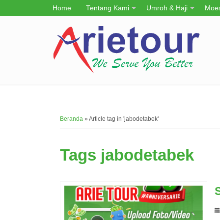
Home
Tentang Kami
Umroh & Haji
Moes
Beranda
»
Article tag in 'jabodetabek'
Tags
jabodetabek