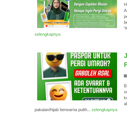
H
A
p
b
“
selengkapnya
B
s
k
a
pakaian/hijab berwarna putih...
selengkapnya