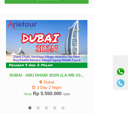
⚫
Online
DUBAI - ABU DHABI 3D2N (LA-ME-03...
Beautiful Muslim
Dubai
3 Day 2 Night
Rp 5.550.000
Rp 20.1
/ pax
*Mulai