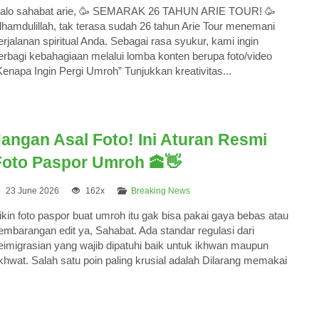
alo sahabat arie, 🥳 SEMARAK 26 TAHUN ARIE TOUR! 🥳
lhamdulillah, tak terasa sudah 26 tahun Arie Tour menemani
erjalanan spiritual Anda. Sebagai rasa syukur, kami ingin
erbagi kebahagiaan melalui lomba konten berupa foto/video
Kenapa Ingin Pergi Umroh” Tunjukkan kreativitas...
Jangan Asal Foto! Ini Aturan Resmi
Foto Paspor Umroh 🕋👋
23 June 2026
162x
Breaking News
ikin foto paspor buat umroh itu gak bisa pakai gaya bebas atau
embarangan edit ya, Sahabat. Ada standar regulasi dari
eimigrasian yang wajib dipatuhi baik untuk ikhwan maupun
khwat. Salah satu poin paling krusial adalah Dilarang memakai