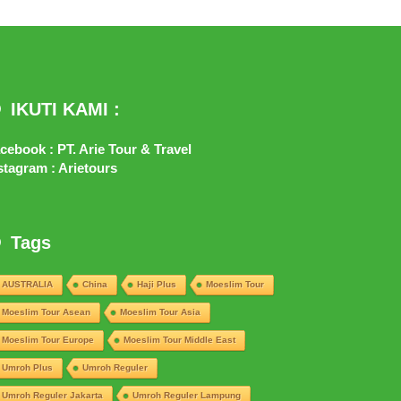
IKUTI KAMI :
cebook : PT. Arie Tour & Travel
stagram : Arietours
Tags
AUSTRALIA
China
Haji Plus
Moeslim Tour
Moeslim Tour Asean
Moeslim Tour Asia
Moeslim Tour Europe
Moeslim Tour Middle East
Umroh Plus
Umroh Reguler
Umroh Reguler Jakarta
Umroh Reguler Lampung