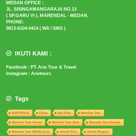
MEDAN OFFICE :
JL. SISINGAMANGARAJA NO.13
( SP.GARU VI ), MARENDAL - MEDAN.
PHONE:
0813-6104-0414 ( WA / SMS )
IKUTI KAMI :
Facebook : PT. Arie Tour & Travel
Instagram : Arietours
Tags
AUSTRALIA
China
Haji Plus
Moeslim Tour
Moeslim Tour Asean
Moeslim Tour Asia
Moeslim Tour Europe
Moeslim Tour Middle East
Umroh Plus
Umroh Reguler