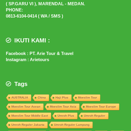
( SP.GARU VI ), MARENDAL - MEDAN.
PHONE:
0813-6104-0414 ( WA / SMS )
IKUTI KAMI :
Facebook : PT. Arie Tour & Travel
Instagram : Arietours
Tags
AUSTRALIA
China
Haji Plus
Moeslim Tour
Moeslim Tour Asean
Moeslim Tour Asia
Moeslim Tour Europe
Moeslim Tour Middle East
Umroh Plus
Umroh Reguler
Umroh Reguler Jakarta
Umroh Reguler Lampung