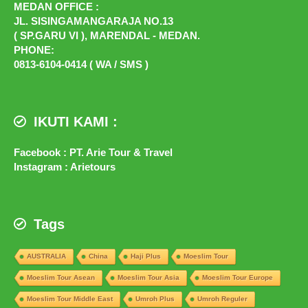
MEDAN OFFICE :
JL. SISINGAMANGARAJA NO.13
( SP.GARU VI ), MARENDAL - MEDAN.
PHONE:
0813-6104-0414 ( WA / SMS )
IKUTI KAMI :
Facebook : PT. Arie Tour & Travel
Instagram : Arietours
Tags
AUSTRALIA
China
Haji Plus
Moeslim Tour
Moeslim Tour Asean
Moeslim Tour Asia
Moeslim Tour Europe
Moeslim Tour Middle East
Umroh Plus
Umroh Reguler