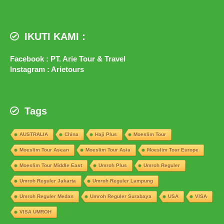
IKUTI KAMI :
Facebook : PT. Arie Tour & Travel
Instagram : Arietours
Tags
AUSTRALIA
China
Haji Plus
Moeslim Tour
Moeslim Tour Asean
Moeslim Tour Asia
Moeslim Tour Europe
Moeslim Tour Middle East
Umroh Plus
Umroh Reguler
Umroh Reguler Jakarta
Umroh Reguler Lampung
Umroh Reguler Medan
Umroh Reguler Surabaya
USA
VISA
VISA UMROH