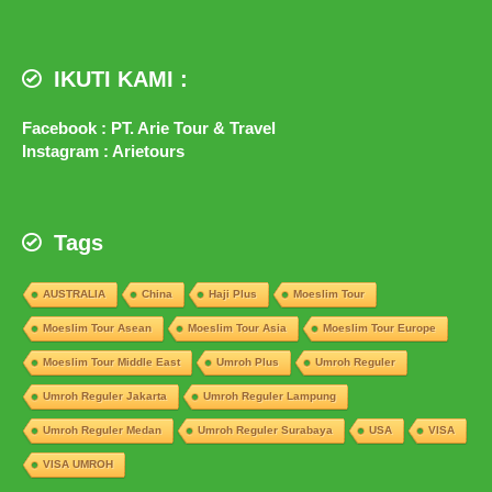
IKUTI KAMI :
Facebook : PT. Arie Tour & Travel
Instagram : Arietours
Tags
AUSTRALIA
China
Haji Plus
Moeslim Tour
Moeslim Tour Asean
Moeslim Tour Asia
Moeslim Tour Europe
Moeslim Tour Middle East
Umroh Plus
Umroh Reguler
Umroh Reguler Jakarta
Umroh Reguler Lampung
Umroh Reguler Medan
Umroh Reguler Surabaya
USA
VISA
VISA UMROH