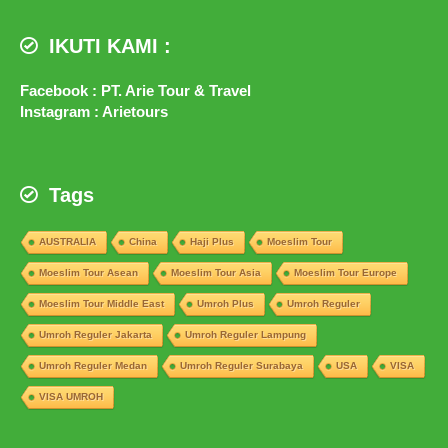
IKUTI KAMI :
Facebook : PT. Arie Tour & Travel
Instagram : Arietours
Tags
AUSTRALIA
China
Haji Plus
Moeslim Tour
Moeslim Tour Asean
Moeslim Tour Asia
Moeslim Tour Europe
Moeslim Tour Middle East
Umroh Plus
Umroh Reguler
Umroh Reguler Jakarta
Umroh Reguler Lampung
Umroh Reguler Medan
Umroh Reguler Surabaya
USA
VISA
VISA UMROH