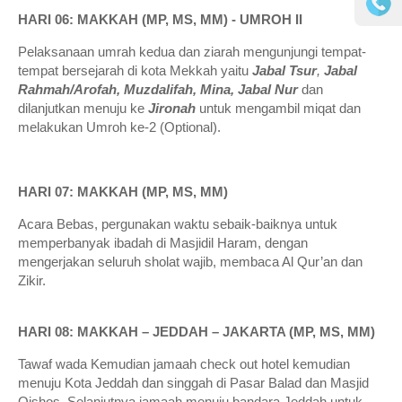
HARI 06: MAKKAH (MP, MS, MM) - UMROH II
Pelaksanaan umrah kedua dan ziarah mengunjungi tempat-
tempat bersejarah di kota Mekkah yaitu
Jabal Tsur
,
Jabal
Rahmah/Arofah, Muzdalifah, Mina, Jabal Nur
dan
dilanjutkan menuju ke
Jironah
untuk mengambil miqat dan
melakukan Umroh ke-2 (Optional).
HARI 07: MAKKAH (MP, MS, MM)
Acara Bebas, pergunakan waktu sebaik-baiknya untuk
memperbanyak ibadah di Masjidil Haram, dengan
mengerjakan seluruh sholat wajib, membaca Al Qur’an dan
Zikir.
HARI 08: MAKKAH – JEDDAH – JAKARTA (MP, MS, MM)
Tawaf wada Kemudian jamaah check out hotel kemudian
menuju Kota Jeddah dan singgah di Pasar Balad dan Masjid
Qishos. Selanjutnya jamaah menuju bandara Jeddah untuk