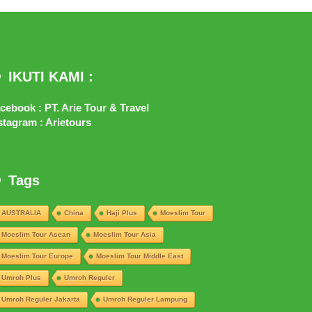
IKUTI KAMI :
cebook : PT. Arie Tour & Travel
stagram : Arietours
Tags
AUSTRALIA
China
Haji Plus
Moeslim Tour
Moeslim Tour Asean
Moeslim Tour Asia
Moeslim Tour Europe
Moeslim Tour Middle East
Umroh Plus
Umroh Reguler
Umroh Reguler Jakarta
Umroh Reguler Lampung