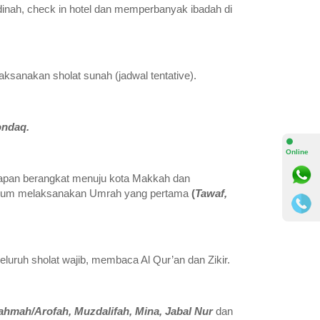
inah, check in hotel dan memperbanyak ibadah di
sanakan sholat sunah (jadwal tentative).
ondaq.
⚫
Online
siapan berangkat menuju kota Makkah dan
sebelum melaksanakan Umrah yang pertama
(
Tawaf,
uruh sholat wajib, membaca Al Qur’an dan Zikir.
ahmah/Arofah, Muzdalifah, Mina, Jabal Nur
dan