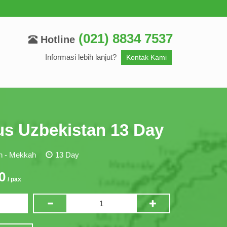
(021) 8834 7537
Hotline
Informasi lebih lanjut?
Kontak Kami
s Uzbekistan 13 Day
h - Mekkah
13 Day
0
/ pax