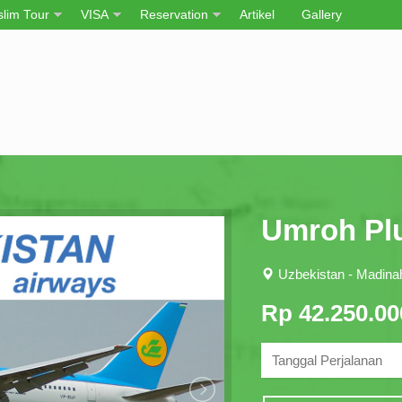
lim Tour
VISA
Reservation
Artikel
Gallery
Umroh Plu
Uzbekistan - Madina
Rp 42.250.00