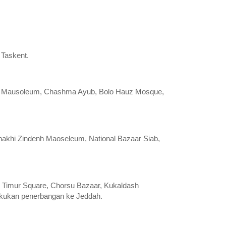
 Taskent.
nids Mausoleum, Chashma Ayub, Bolo Hauz Mosque,
akhi Zindenh Maoseleum, National Bazaar Siab,
r Timur Square, Chorsu Bazaar, Kukaldash
akukan penerbangan ke Jeddah.