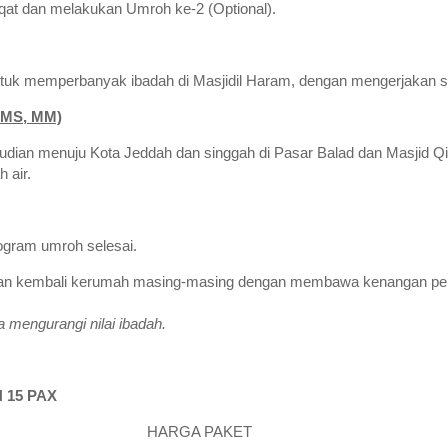
qat dan melakukan Umroh ke-2 (Optional).
uk memperbanyak ibadah di Masjidil Haram, dengan mengerjakan sel
 MS, MM)
dian menuju Kota Jeddah dan singgah di Pasar Balad dan Masjid Q
 air.
program umroh selesai.
a dan kembali kerumah masing-masing dengan membawa kenangan per
 mengurangi nilai ibadah.
 15 PAX
HARGA PAKET