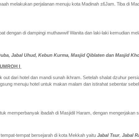
maah melakukan perjalanan menuju kota Madinah ±6Jam. Tiba di Mad
 dengan di dampingi muthawwif Wanita dan laki-laki kemudian melak
Quba, Jabal Uhud, Kebun Kurma, Masjid Qiblaten dan Masjid Kh
- UMROH I
 out dari hotel dan mandi sunah ikhram. Setelah shalat dzuhur per
 langsung menuju hotel untuk makan malam dan istirahat sebentar 
uk memperbanyak ibadah di Masjidil Haram, dengan mengerjakan sel
tempat-tempat bersejarah di kota Mekkah yaitu
Jabal Tsur
,
Jabal R