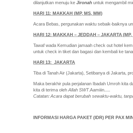
dilanjutkan menuju ke
Jironah
untuk mengambil mi
HARI 11: MAKKAH (MP, MS, MM)
Acara Bebas, pergunakan waktu sebaik-baiknya unt
HARI 12: MAKKAH – JEDDAH – JAKARTA (MP,
Tawaf wada Kemudian jamaah check out hotel kemu
untuk check in tiket dan bagasi dan kembali ke tanah
HARI 13: JAKARTA
Tiba di Tanah Air (Jakarta), Setibanya di Jakarta, 
Maka berakhir pula perjalanan Ibadah Umroh kit
kita di terima oleh
Allah SWT
.Aamiiin.....
Catatan: Acara dapat berubah sewaktu-waktu, tanpa
INFORMASI HARGA PAKET (IDR) PER PAX MIN