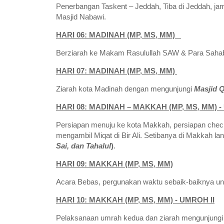
Penerbangan Taskent – Jeddah, Tiba di Jeddah, ja
Masjid Nabawi.
HARI 06: MADINAH (MP, MS, MM)
Berziarah ke Makam Rasulullah SAW & Para Sahabat
HARI 07: MADINAH (MP, MS, MM)
Ziarah kota Madinah dengan mengunjungi
Masjid 
HARI 08: MADINAH – MAKKAH (MP, MS, MM) 
Persiapan menuju ke kota Makkah, persiapan check
mengambil Miqat di Bir Ali. Setibanya di Makkah
Sai, dan Tahalul
)
.
HARI 09: MAKKAH (MP, MS, MM)
Acara Bebas, pergunakan waktu sebaik-baiknya unt
HARI 10: MAKKAH (MP, MS, MM) - UMROH II
Pelaksanaan umrah kedua dan ziarah mengunjungi 