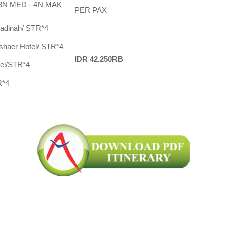
3N MED - 4N MAK
PER PAX
Madinah/ STR*4
shaer Hotel/ STR*4
IDR 42.250RB
el/STR*4
R*4